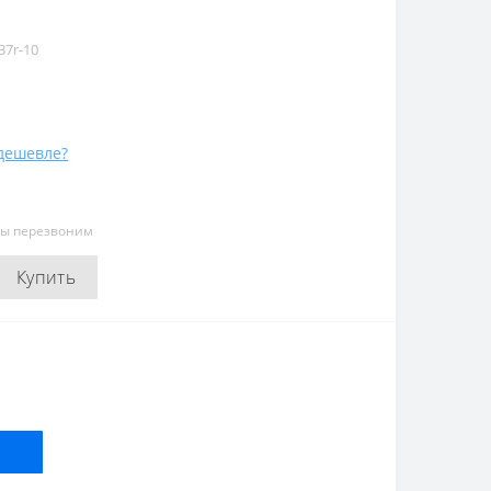
37r-10
дешевле?
мы перезвоним
Купить